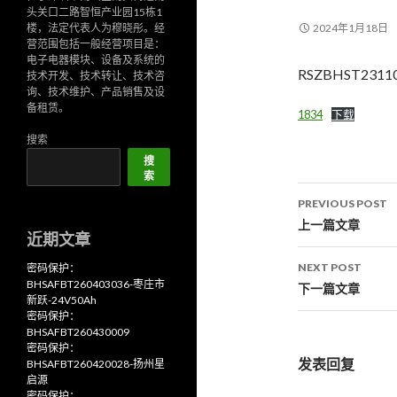
头关口二路智恒产业园15栋1
楼，法定代表人为穆晓彤。经
2024年1月18日
营范围包括一般经营项目是：
电子电器模块、设备及系统的
RSZBHST2311
技术开发、技术转让、技术咨
询、技术维护、产品销售及设
备租赁。
1834
下载
搜索
搜
索
Post
PREVIOUS POST
navigati
上一篇文章
近期文章
NEXT POST
密码保护：
BHSAFBT260403036-枣庄市
下一篇文章
新跃-24V50Ah
密码保护：
BHSAFBT260430009
密码保护：
发表回复
BHSAFBT260420028-扬州星
启源
密码保护：